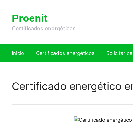
Saltar
al
Proenit
contenido
Certificados energéticos
Inicio
Certificados energéticos
Solicitar c
Certificado energético e