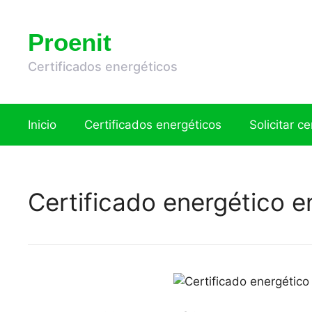
Saltar
al
Proenit
contenido
Certificados energéticos
Inicio
Certificados energéticos
Solicitar c
Certificado energético 