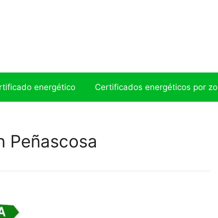
ertificado energético
Certificados energéticos por z
en Peñascosa