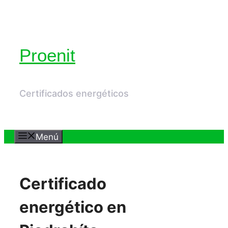
Saltar
al
contenido
Proenit
Certificados energéticos
Menú
Certificado
energético en