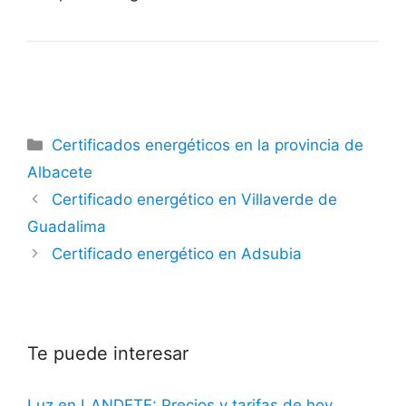
Categorías
Certificados energéticos en la provincia de
Albacete
Certificado energético en Villaverde de
Guadalima
Certificado energético en Adsubia
Te puede interesar
Luz en LANDETE: Precios y tarifas de hoy