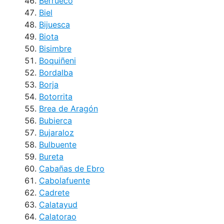
Berrueco
Biel
Bijuesca
Biota
Bisimbre
Boquiñeni
Bordalba
Borja
Botorrita
Brea de Aragón
Bubierca
Bujaraloz
Bulbuente
Bureta
Cabañas de Ebro
Cabolafuente
Cadrete
Calatayud
Calatorao