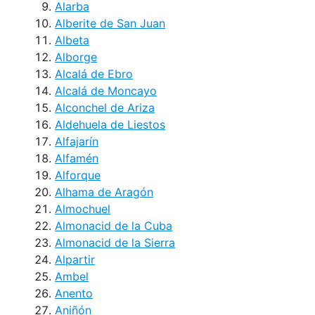
Alarba
Alberite de San Juan
Albeta
Alborge
Alcalá de Ebro
Alcalá de Moncayo
Alconchel de Ariza
Aldehuela de Liestos
Alfajarín
Alfamén
Alforque
Alhama de Aragón
Almochuel
Almonacid de la Cuba
Almonacid de la Sierra
Alpartir
Ambel
Anento
Aniñón