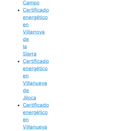
Campo
Certificado
energético
en
Villarroya
de
la
Sierra
Certificado
energético
en
Villanueva
de
Jiloca
Certificado
energético
en
Villanueva