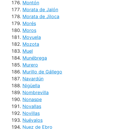
Montón
Morata de Jalón
Morata de Jiloca
Morés
Moros
Moyuela
Mozota
Muel
Munébrega
Murero
Murillo de Gállego
Navardún
Nigüella
Nombrevilla
Nonaspe
Novallas
Novillas
Nuévalos
Nuez de Ebro