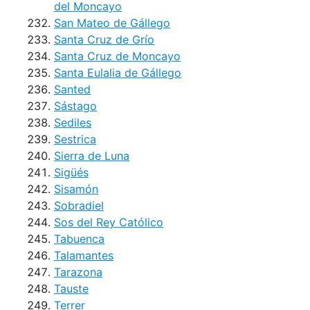
del Moncayo
San Mateo de Gállego
Santa Cruz de Grío
Santa Cruz de Moncayo
Santa Eulalia de Gállego
Santed
Sástago
Sediles
Sestrica
Sierra de Luna
Sigüés
Sisamón
Sobradiel
Sos del Rey Católico
Tabuenca
Talamantes
Tarazona
Tauste
Terrer