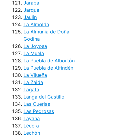
Jaraba
Jarque
Jaulín
La Almolda
La Almunia de Doña
Godina
La Joyosa
La Muela
La Puebla de Albortón
La Puebla de Alfindén
La Vilueña
La Zaida
Lagata
Langa del Castillo
Las Cuerlas
Las Pedrosas
Layana
Lécera
Lechón