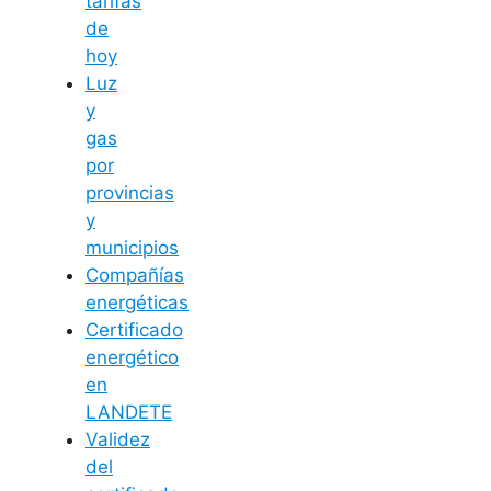
tarifas
de
hoy
Luz
y
gas
por
provincias
y
municipios
Compañías
energéticas
Certificado
energético
en
LANDETE
Validez
del