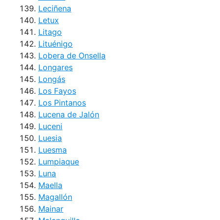
Leciñena
Letux
Litago
Lituénigo
Lobera de Onsella
Longares
Longás
Los Fayos
Los Pintanos
Lucena de Jalón
Luceni
Luesia
Luesma
Lumpiaque
Luna
Maella
Magallón
Mainar