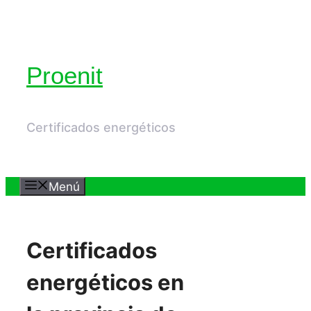
Saltar
al
contenido
Proenit
Certificados energéticos
Menú
Certificados
energéticos en