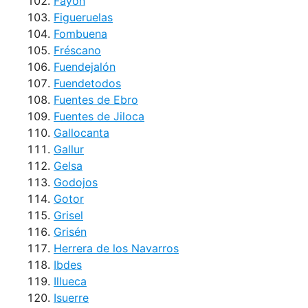
Fayón
Figueruelas
Fombuena
Fréscano
Fuendejalón
Fuendetodos
Fuentes de Ebro
Fuentes de Jiloca
Gallocanta
Gallur
Gelsa
Godojos
Gotor
Grisel
Grisén
Herrera de los Navarros
Ibdes
Illueca
Isuerre