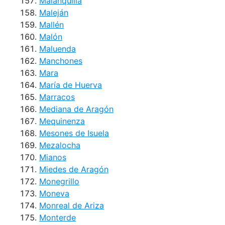
Malanquilla
Maleján
Mallén
Malón
Maluenda
Manchones
Mara
María de Huerva
Marracos
Mediana de Aragón
Mequinenza
Mesones de Isuela
Mezalocha
Mianos
Miedes de Aragón
Monegrillo
Moneva
Monreal de Ariza
Monterde