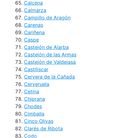
Calcena
Calmarza
Campillo de Aragón
Carenas
Cariñena
Caspe
Castejón de Alarba
Castejón de las Armas
Castejón de Valdejasa
Castiliscar
Cervera de la Cañada
Cerveruela
Cetina
Chiprana
Chodes
Cimballa
Cinco Olivas
Clarés de Ribota
Codo