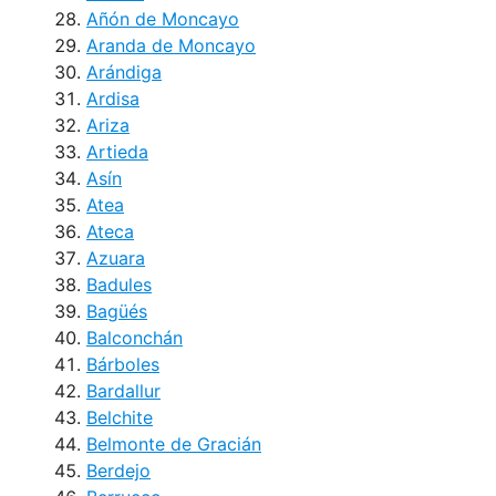
Añón de Moncayo
Aranda de Moncayo
Arándiga
Ardisa
Ariza
Artieda
Asín
Atea
Ateca
Azuara
Badules
Bagüés
Balconchán
Bárboles
Bardallur
Belchite
Belmonte de Gracián
Berdejo