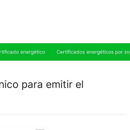
ertificado energético
Certificados energéticos por z
ico para emitir el