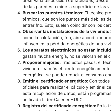
observa la disposición de fachadas, desde l
de las paredes o mide la superficie de las v
Buscar los puentes térmicos:
El técnico p
térmicos, que son los puntos más débiles d
entrar frio. Esto, suelen coincidir con los ce
Observar las instalaciones de la vivienda:
como la calefacción, frío, aire acondicionad
influyen en la pérdida energética de una viv
Los aparatos electrónicos no están inclui
gastan mucha energía, no se valoran en el ce
Proponer mejoras:
Tras estos pasos, el téc
vivienda sea más eficiente energéticamente.
energética, se puede reducir el consumo ene
Emitir el certificado energético:
Con todos 
oficiales para realizar el cálculo y emitir el 
esta recopilación de datos, están programa
unificada Lider-Calener HULC.
Registro del certificado energético:
En la t